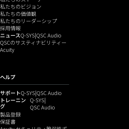
私たちのビジョン
私たちの価値観
私たちのリーダーシップ
（新しいウィンドウで開きます）
採用情報
（新しいウィンドウで開きます）
（新しいウィンドウで開きま
ニュース
Q-SYS
QSC Audio
QSCのサスティナビリティー
（新しいウィンドウで開きます）
Acuity
ヘルプ
（新しいウィンドウで開きます）
（新しいウィンドウで開きま
サポート
Q-SYS
QSC Audio
（新しいウィンドウで開きます）
トレーニン
Q-SYS
グ
（新しいウィンドウで開きます
QSC Audio
（新しいウィンドウで開きます）
製品登録
保証書
Acuity セキュリティ脆弱性ポ