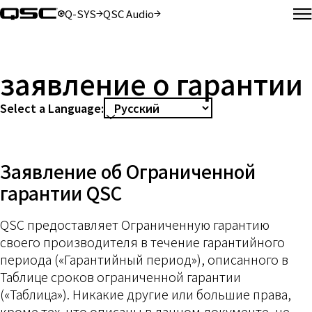
Q-SYS
QSC Audio
（新しいウィンドウで開きます）
（新しいウィンドウで開きます）
заявление о гарантии
Select a Language:
Заявление об Ограниченной
гарантии QSC
QSC предоставляет Ограниченную гарантию
своего производителя в течение гарантийного
периода («Гарантийный период»), описанного в
Таблице сроков ограниченной гарантии
(«Таблица»). Никакие другие или большие права,
кроме тех, что описаны в данном документе, не