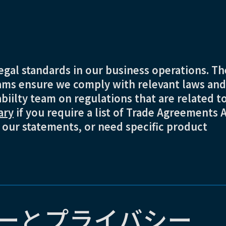
gal standards in our business operations. Th
ams ensure we comply with relevant laws and
biilty team on regulations that are related t
(Opens in new window)
ary
if you require a list of Trade Agreements 
 our statements, or need specific product
ーとプライバシー