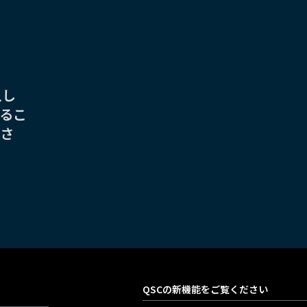
入し
るこ
さ
QSC
の新機能をご覧ください