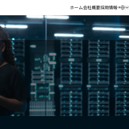
ホーム
会社概要
採用情報
（新しいウィ
QSC.com （英語）
Deutsch
日本語
한국어
中文