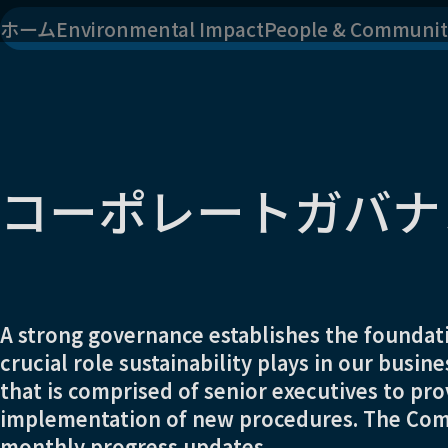
ホーム
Environmental Impact
People & Communit
コーポレートガバナ
A strong governance establishes the foundati
crucial role sustainability plays in our busi
that is comprised of senior executives to pro
implementation of new procedures. The Comm
monthly progress updates.